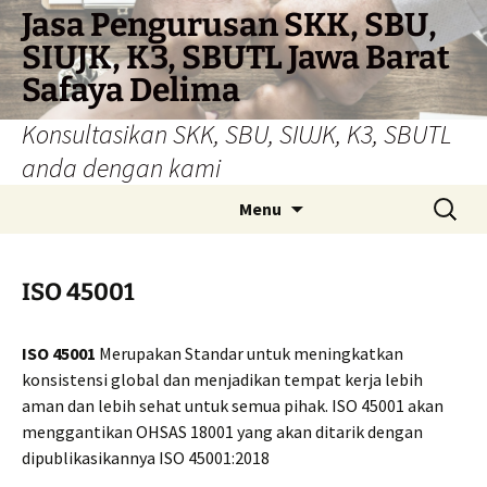
Skip
Jasa Pengurusan SKK, SBU,
to
SIUJK, K3, SBUTL Jawa Barat
content
Safaya Delima
Konsultasikan SKK, SBU, SIUJK, K3, SBUTL
anda dengan kami
Search
Menu
for:
ISO 45001
ISO 45001
Merupakan Standar untuk meningkatkan
konsistensi global dan menjadikan tempat kerja lebih
aman dan lebih sehat untuk semua pihak. ISO 45001 akan
menggantikan OHSAS 18001 yang akan ditarik dengan
dipublikasikannya ISO 45001:2018