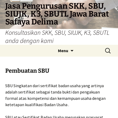
Skip
Jasa Pengurusan SKK, SBU,
to
SIUJK, K3, SBUTL Jawa Barat
content
Safaya Delima
Konsultasikan SKK, SBU, SIUJK, K3, SBUTL
anda dengan kami
Search
Menu
for:
Pembuatan SBU
SBU Singkatan dari sertifikat badan usaha yang artinya
adalah sertifikat sebagai tanda bukti dan pengakuan
formal atas kompetensi dan kemampuan usaha dengan
ketetapan kualifikasi Badan Usaha .
SBU atau Sertifikat Badan Usaha merupakan prasyarat