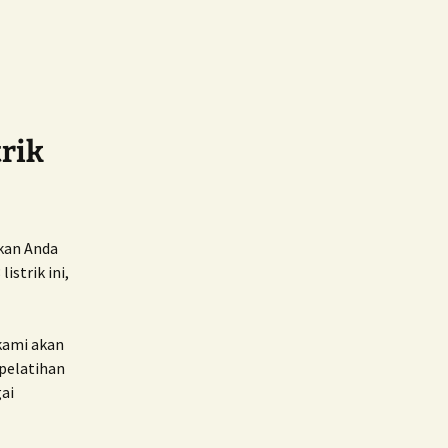
trik
ikan Anda
strik ini,
ami akan
pelatihan
ai