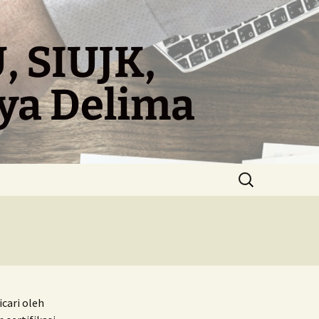
, SIUJK,
aya Delima
Search
for:
cari oleh