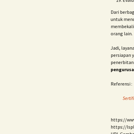
Evalu
Dari berba
untuk mend
membekali A
orang lain.
Jadi, laya
persiapan y
penerbitan
pengurusan
Referensi :
Serti
https://www
https://lsp