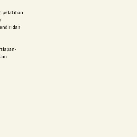
n pelatihan
k
endiri dan
rsiapan-
 dan