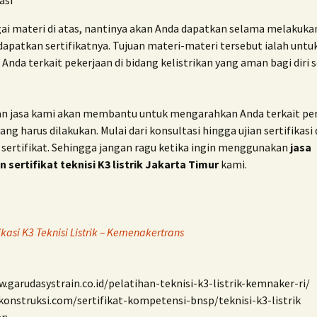
asi
gai materi di atas, nantinya akan Anda dapatkan selama melakuka
apatkan sertifikatnya. Tujuan materi-materi tersebut ialah untu
nda terkait pekerjaan di bidang kelistrikan yang aman bagi diri s
nan jasa kami akan membantu untuk mengarahkan Anda terkait pe
ang harus dilakukan. Mulai dari konsultasi hingga ujian sertifikasi
 sertifikat. Sehingga jangan ragu ketika ingin menggunakan
jasa
 sertifikat teknisi K3 listrik Jakarta Timur
kami.
fikasi K3 Teknisi Listrik – Kemenakertrans
.garudasystrain.co.id/pelatihan-teknisi-k3-listrik-kemnaker-ri/
konstruksi.com/sertifikat-kompetensi-bnsp/teknisi-k3-listrik