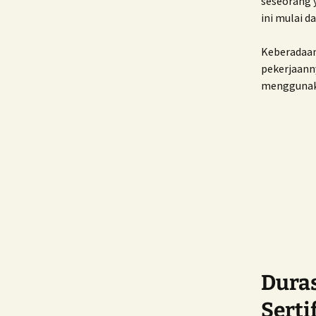
seseorang y
ini mulai da
Keberadaan
pekerjaanny
menggunaka
Dura
Serti