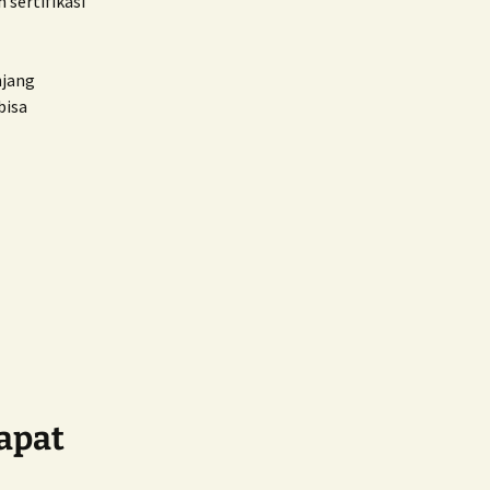
 sertifikasi
njang
bisa
apat