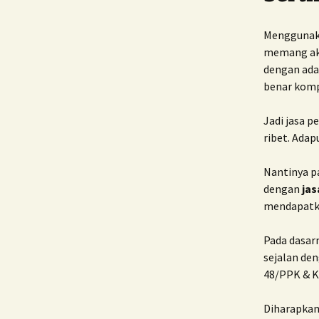
Mengguna
memang aka
dengan ada
benar komp
Jadi jasa p
ribet. Adap
Nantinya pa
dengan
jas
mendapatkan
Pada dasarn
sejalan de
48/PPK & K
Diharapkan