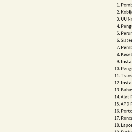
Pembi
Kebi
UU No
Pengu
Perun
Sist
Pemba
Kese
Insta
Pengu
Trans
Insta
Bahay
Alat 
APD P
Perto
Renca
Lapor