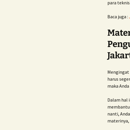
para tekni
Baca juga :
Mater
Pengu
Jakar
Mengingat 
harus seger
maka Anda h
Dalam hal i
membantu A
nanti, And
materinya, 