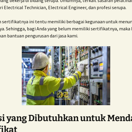
ang bekerja di bidang serupa. Umumnya, terkait sasaran pelatihan
ri Electrical Technician, Electrical Engineer, dan profesi serupa.
ISO 27001
 sertifikatnya ini tentu memiliki berbagai kegunaan untuk menu
ISO/IEC 17025
a. Sehingga, bagi Anda yang belum memiliki sertifikatnya, maka 
ISO TS 16949
n bantuan pengurusan dari jasa kami.
ISO 37001:2016
si yang Dibutuhkan untuk Mend
fikat