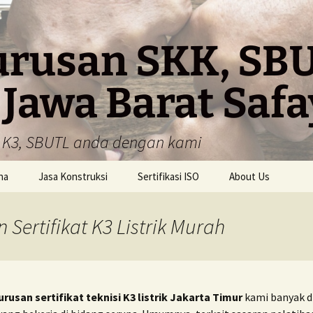
urusan SKK, SBU
 Jawa Barat Saf
K, K3, SBUTL anda dengan kami
ha
Jasa Konstruksi
Sertifikasi ISO
About Us
Pembuatan SKA – SKK
ISO 9001
 Sertifikat K3 Listrik Murah
Pembuatan SKT – SKK
ISO 14001
Pembuatan SBU
ISO 45001
rusan sertifikat teknisi K3 listrik Jakarta Timur
kami banyak di
ISO 22000