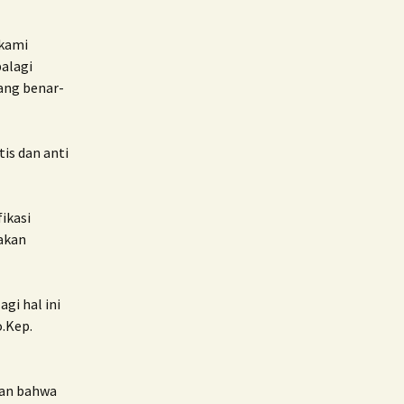
kami
alagi
ang benar-
is dan anti
ikasi
akan
agi hal ini
o.Kep.
kan bahwa