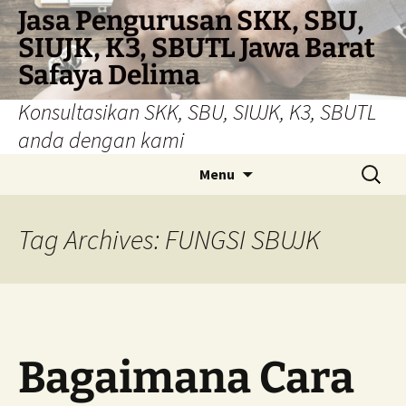
Skip
Jasa Pengurusan SKK, SBU,
to
SIUJK, K3, SBUTL Jawa Barat
content
Safaya Delima
Konsultasikan SKK, SBU, SIUJK, K3, SBUTL
anda dengan kami
Search
Menu
for:
Tag Archives: FUNGSI SBUJK
Bagaimana Cara