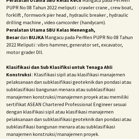
Peralatan Utama SBU Kelas
Kecil
Mangacu pada PerMen
PUPR No 08 Tahun 2022 meliputi : crawler crane , crew boat,
forklift , formwork pier head , hydraulic breaker , hydraulic
drilling machine , video camcorder (handycam).
Peralatan Utama SBU Kelas Menengah,
Besar
dan
BUJKA
Mangacu pada PerMen PUPR No 08 Tahun
2022 Meliputi : vibro hammer, generator set, excavator,
motor grader Dll.
Klasifikasi dan Sub Klasifiksi untuk Tenaga Ahli
Konstruksi
:
Klasifikasi sipil atau klasifikasi manajemen
pelaksanaan dan subklasifikasi geoteknik dan pondasi atau
subklasifikasi bangunan menara atau subklasifikasi
manajemen konstruksi/manajemen proyek atau memiliki
sertifikat ASEAN Chartered Professional Engineer sesuai
dengan klasifikasi sipil atau klasifikasi manajemen
pelaksanaan dan subklasifikasi geoteknik dan pondasi atau
subklasifikasi bangunan menara atau subklasifikasi
manajemen konstruksi/manajemen proyek.