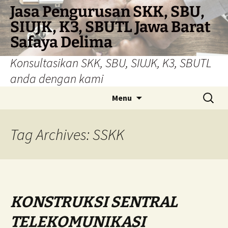
Skip
Jasa Pengurusan SKK, SBU,
to
SIUJK, K3, SBUTL Jawa Barat
content
Safaya Delima
Konsultasikan SKK, SBU, SIUJK, K3, SBUTL
anda dengan kami
Search
Menu
for:
Tag Archives: SSKK
KONSTRUKSI SENTRAL
TELEKOMUNIKASI