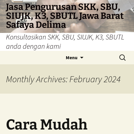
Skip
Jasa Pengurusan SKK, SBU,
to
SIUJK, K3, SBUTL Jawa Barat
content
Safaya Delima
Konsultasikan SKK, SBU, SIUJK, K3, SBUTL
anda dengan kami
Search
Menu
for:
Monthly Archives: February 2024
Cara Mudah