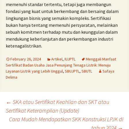
memenuhi standar tertentu, tetapi juga membangun
fondasi yang kuat untuk berkembang dan bersaing dalam
lingkungan bisnis yang semakin kompleks. Sertifikasi
bukan hanya tentang memenuhi persyaratan, melainkan
sebuah komitmen terhadap mutu dan keunggulan dalam
mendukung keberlanjutan dan perkembangan industri
ketenagalistrikan.
February 26, 2024
Artikel
,
IUJPTL
Menggali Manfaat
Sertifikat Badan Usaha Jasa Penunjang Tenaga Listrik: Menuju
Layanan Listrik yang Lebih Unggul
,
SBUJPTL
,
SBUTL
Safaya
Delima
Post
←
SKA atau Sertifikat Keahlian dan SKT atau
Sertifikat Keterampilan (Update)
Cara Mudah Mendapatkan SKK Konstruksi LPJK di
navigation
tahun 2024
→