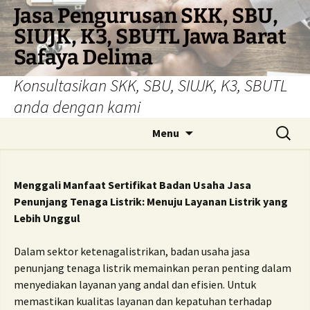
Skip
Jasa Pengurusan SKK, SBU,
to
SIUJK, K3, SBUTL Jawa Barat
content
Safaya Delima
Konsultasikan SKK, SBU, SIUJK, K3, SBUTL
anda dengan kami
Search
Menu
for:
Menggali Manfaat Sertifikat Badan Usaha Jasa
Penunjang Tenaga Listrik: Menuju Layanan Listrik yang
Lebih Unggul
Dalam sektor ketenagalistrikan, badan usaha jasa
penunjang tenaga listrik memainkan peran penting dalam
menyediakan layanan yang andal dan efisien. Untuk
memastikan kualitas layanan dan kepatuhan terhadap