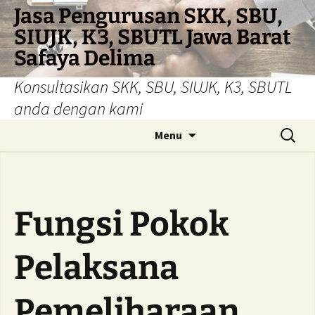
Skip
Jasa Pengurusan SKK, SBU,
to
SIUJK, K3, SBUTL Jawa Barat
content
Safaya Delima
Konsultasikan SKK, SBU, SIUJK, K3, SBUTL
anda dengan kami
Search
Menu
for:
Fungsi Pokok
Pelaksana
Pemeliharaan