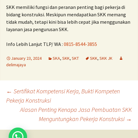
SKK memiliki fungsi dan peranan penting bagi pekerja di
bidang konstruksi. Meskipun mendapatkan SKK memang
tidak mudah, tetapi kini bisa lebih cepat jika menggunakan
layanan jasa pengurusan SKK.
Info Lebih Lanjut TLP/ WA :
0815-8544-3855
January 23, 2024
SKA
,
SKK
,
SKT
SKK
,
SKK JK
delimajaya
Post
←
Sertifikat Kompetensi Kerja, Bukti Kompeten
Pekerja Konstruksi
Alasan Penting Kenapa Jasa Pembuatan SKK
navigation
Menguntungkan Pekerja Konstruksi
→