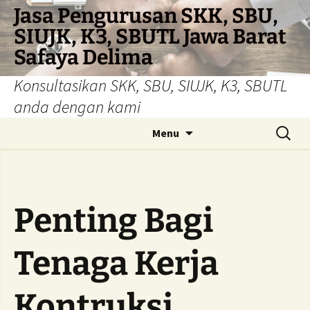
Skip
Jasa Pengurusan SKK, SBU,
to
SIUJK, K3, SBUTL Jawa Barat
content
Safaya Delima
Konsultasikan SKK, SBU, SIUJK, K3, SBUTL
anda dengan kami
Search
Menu
for:
Penting Bagi
Tenaga Kerja
Kontruksi,