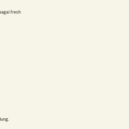
bagai fresh
dung.