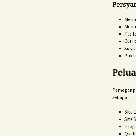
Persya
Memil
Memil
Pas f
Curri
Surat
Bukti
Pelua
Pemegang S
sebagai:
Site 
Site 
Proje
Quali