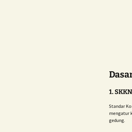
Dasa
1. SKK
Standar Ko
mengatur k
gedung.