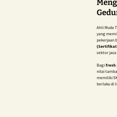
Meng
Gedun
Ahli Muda 
yang memil
pekerjaan 
(Sertifika
sektor jasa
Bagi
fresh
nilai tamb
memiliki S
berlaku di 