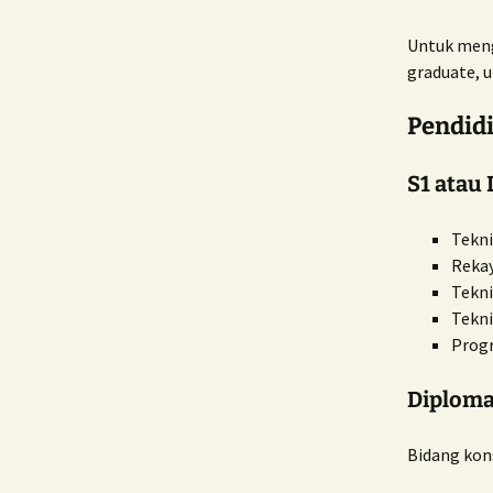
Untuk meng
graduate, 
Pendid
S1 atau 
Tekni
Rekay
Tekn
Tekni
Progr
Diploma
Bidang kon