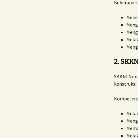
Beberapa k
Mener
Menge
Menge
Melak
Menge
2. SKK
SKKNI Nomo
konstruksi
Kompetensi
Melak
Menge
Memas
Melak