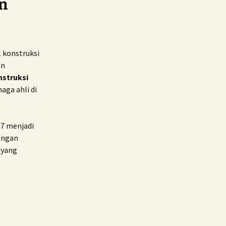
n
 konstruksi
an
struksi
aga ahli di
 7 menjadi
engan
 yang