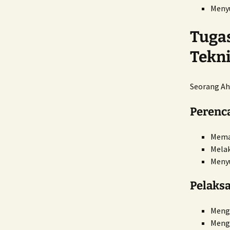
Menyu
Tugas
Tekn
Seorang Ah
Perenc
Mema
Melak
Meny
Pelaks
Menge
Menga