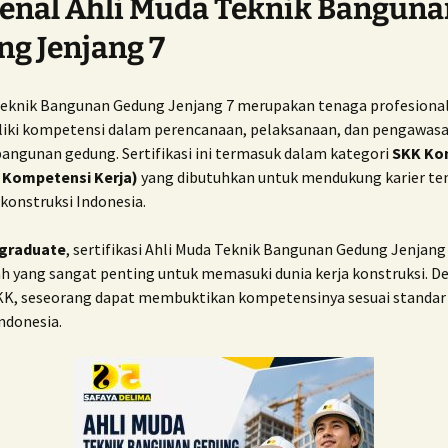
enal Ahli Muda Teknik Banguna
ISO 27001
g Jenjang 7
ISO/IEC 17025
Teknik Bangunan Gedung Jenjang 7 merupakan tenaga profesional
ISO TS 16949
iki kompetensi dalam perencanaan, pelaksanaan, dan pengawas
bangunan gedung. Sertifikasi ini termasuk dalam kategori
SKK Kon
ISO 37001:2016
t Kompetensi Kerja)
yang dibutuhkan untuk mendukung karier ten
 konstruksi Indonesia.
 graduate
, sertifikasi Ahli Muda Teknik Bangunan Gedung Jenjang
ah yang sangat penting untuk memasuki dunia kerja konstruksi. D
KK, seseorang dapat membuktikan kompetensinya sesuai standar
Indonesia.