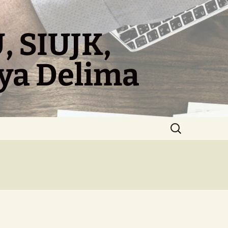
, SIUJK,
aya Delima
Search
for: