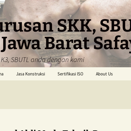
urusan SKK, SBU
 Jawa Barat Saf
K, K3, SBUTL anda dengan kami
ha
Jasa Konstruksi
Sertifikasi ISO
About Us
Pembuatan SKA – SKK
ISO 9001
Pembuatan SKT – SKK
ISO 14001
Pembuatan SBU
ISO 45001
ISO 22000