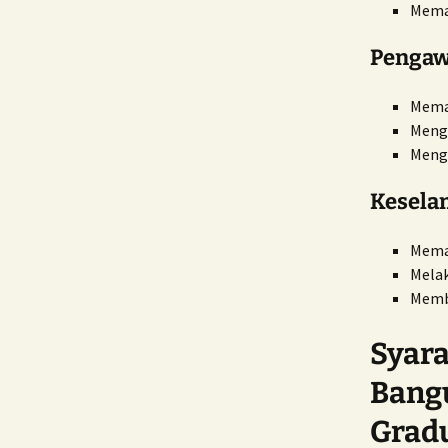
Memas
Pengaw
Meman
Menga
Menge
Kesela
Mema
Melak
Memb
Syara
Bangu
Grad