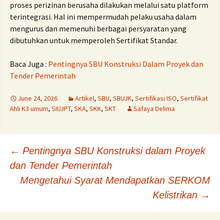
proses perizinan berusaha dilakukan melalui satu platform
terintegrasi. Hal ini mempermudah pelaku usaha dalam
mengurus dan memenuhi berbagai persyaratan yang
dibutuhkan untuk memperoleh Sertifikat Standar.
Baca Juga :
Pentingnya SBU Konstruksi Dalam Proyek dan
Tender Pemerintah
June 24, 2026
Artikel
,
SBU
,
SBUJK
,
Sertifikasi ISO
,
Sertifikat
Ahli K3 umum
,
SIUJPT
,
SKA
,
SKK
,
SKT
Safaya Delima
Post
←
Pentingnya SBU Konstruksi dalam Proyek
dan Tender Pemerintah
navigation
Mengetahui Syarat Mendapatkan SERKOM
Kelistrikan
→