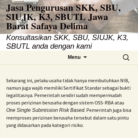
Skip
Jasa Pengurusan SKK, SBU,
to
SIUJK, K3, SBUTL Jawa
content
Barat Safaya Delima
Konsultasikan SKK, SBU, SIUJK, K3,
SBUTL anda dengan kami
Search
Menu
for:
Sekarang ini, pelaku usaha tidak hanya membutuhkan NIB,
namun juga wajib memiliki Sertifikat Standar sebagai bukti
legalitasnya. Pemerintah sendiri sudah mempermudah
proses perizinan berusaha dengan sistem OSS-RBA atau
. Pemerintah juga bisa
One Single Submission Risk Based
memproses perizinan berusaha tersebut dalam satu pintu
yang didasarkan pada kategori risiko.