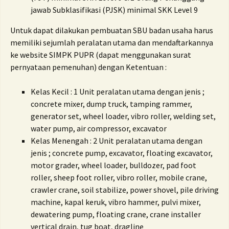
jawab Subklasifikasi (PJSK) minimal SKK Level 9
Untuk dapat dilakukan pembuatan SBU badan usaha harus
memiliki sejumlah peralatan utama dan mendaftarkannya
ke website SIMPK PUPR (dapat menggunakan surat
pernyataan pemenuhan) dengan Ketentuan :
Kelas Kecil : 1 Unit peralatan utama dengan jenis ;
concrete mixer, dump truck, tamping rammer,
generator set, wheel loader, vibro roller, welding set,
water pump, air compressor, excavator
Kelas Menengah : 2 Unit peralatan utama dengan
jenis ;
concrete pump, excavator, floating excavator,
motor grader, wheel loader, bulldozer, pad foot
roller, sheep foot roller, vibro roller, mobile crane,
crawler crane, soil stabilize, power shovel, pile driving
machine, kapal keruk, vibro hammer, pulvi mixer,
dewatering pump, floating crane, crane installer
vertical drain, tug boat, dragline