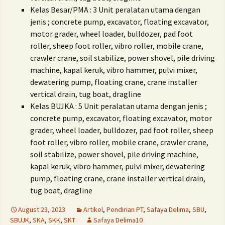
Kelas Besar/PMA : 3 Unit peralatan utama dengan
jenis ;
concrete pump, excavator, floating excavator,
motor grader, wheel loader, bulldozer, pad foot
roller, sheep foot roller, vibro roller, mobile crane,
crawler crane, soil stabilize, power shovel, pile driving
machine, kapal keruk, vibro hammer, pulvi mixer,
dewatering pump, floating crane, crane installer
vertical drain, tug boat, dragline
Kelas BUJKA : 5 Unit peralatan utama dengan jenis ;
concrete pump, excavator, floating excavator, motor
grader, wheel loader, bulldozer, pad foot roller, sheep
foot roller, vibro roller, mobile crane, crawler crane,
soil stabilize, power shovel, pile driving machine,
kapal keruk, vibro hammer, pulvi mixer, dewatering
pump, floating crane, crane installer vertical drain,
tug boat, dragline
August 23, 2023
Artikel
,
Pendirian PT
,
Safaya Delima
,
SBU
,
SBUJK
,
SKA
,
SKK
,
SKT
Safaya Delima10