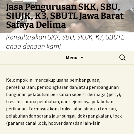
Skip
Jasa Pengurusan SKK, SBU,
to
SIUJK, K3, SBUTL Jawa Barat
content
Safaya Delima
Konsultasikan SKK, SBU, SIUJK, K3, SBUTL
anda dengan kami
Search
Menu
for:
Kelompok ini mencakup usaha pembangunan,
pemeliharaan, pembongkaran dan/atau pembangunan
bangunan pelabuhan perikanan seperti dermaga (jetty),
trestle, sarana pelabuhan, dan sejenisnya pelabuhan
perikanan. Termasuk konstruksi jalan air atau terusan,
pelabuhan dan sarana jalur sungai, dok (pangkalan), lock
(panama canal lock, hoover dam) dan lain-lain