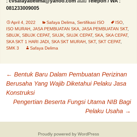
: cvsafayadelima@yahoo.com
atau
Telepon / WA :
081233009005
April 4, 2022
Safaya Delima
,
Sertifikasi ISO
ISO
,
ISO MURAH
,
JASA PEMBUATAN SKA
,
JASA PEMBUATAN SKT
,
SBUJK
,
SBUJK CEPAT
,
SIUJK
,
SIUJK CEPAT
,
SKA
,
SKA CEPAT
,
SKA SKT 1 HARI JADI
,
SKA SKT MURAH
,
SKT
,
SKT CEPAT
,
SMK 3
Safaya Delima
Post
←
Bentuk Baru Dalam Pembuatan Perizinan
Berusaha Yang Wajib Diketahui Pelaku Jasa
navigation
Konstruksi
Pengertian Beserta Fungsi Utama NIB Bagi
Pelaku Usaha
→
Proudly powered by WordPress