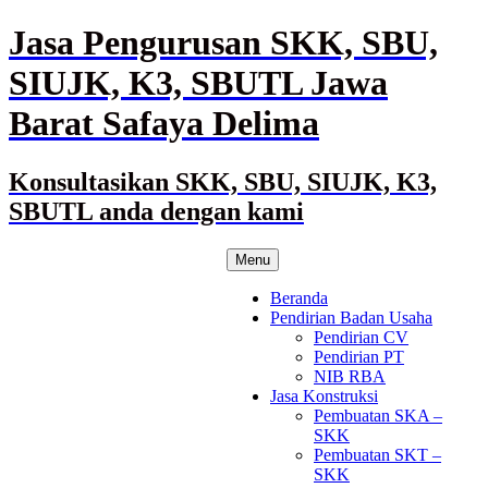
Skip
Jasa Pengurusan SKK, SBU,
to
content
SIUJK, K3, SBUTL Jawa
Barat Safaya Delima
Konsultasikan SKK, SBU, SIUJK, K3,
SBUTL anda dengan kami
Menu
Beranda
Pendirian Badan Usaha
Pendirian CV
Pendirian PT
NIB RBA
Jasa Konstruksi
Pembuatan SKA –
SKK
Pembuatan SKT –
SKK