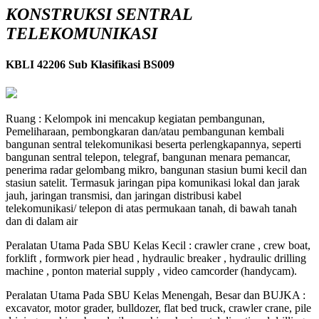
KONSTRUKSI SENTRAL
TELEKOMUNIKASI
KBLI 42206 Sub Klasifikasi BS009
Ruang : Kelompok ini mencakup kegiatan pembangunan,
Pemeliharaan, pembongkaran dan/atau pembangunan kembali
bangunan sentral telekomunikasi beserta perlengkapannya, seperti
bangunan sentral telepon, telegraf, bangunan menara pemancar,
penerima radar gelombang mikro, bangunan stasiun bumi kecil dan
stasiun satelit. Termasuk jaringan pipa komunikasi lokal dan jarak
jauh, jaringan transmisi, dan jaringan distribusi kabel
telekomunikasi/ telepon di atas permukaan tanah, di bawah tanah
dan di dalam air
Peralatan Utama Pada SBU Kelas Kecil : crawler crane , crew boat,
forklift , formwork pier head , hydraulic breaker , hydraulic drilling
machine , ponton material supply , video camcorder (handycam).
Peralatan Utama Pada SBU Kelas Menengah, Besar dan BUJKA :
excavator, motor grader, bulldozer, flat bed truck, crawler crane, pile