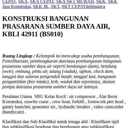
CEPAT
,
SKA
,
SKA CEPAT
,
SKA SKT MURAH
,
SKK
,
SKK
Jasa Konstruksi
,
SKK JK
,
SKT
,
SKT CEPAT
delimajaya
KONSTRUKSI BANGUNAN
PRASARANA SUMBER DAYA AIR,
KBLI 42911 (BS010)
Ruang Lingkup :
Kelompok ini mencakup usaha pembangunan,
Pemeliharaan, pembongkaran dan/atau pembangunan bangunan
prasarana sumber daya air seperti bendungan (dam), bendung
(weir), embung, pintu air, talang (viaduk), siphon, check dam,
tanggul dan saluran pengendali banjir, tanggul laut, bangunan
pengambilan (free intake), krib, waduk dan sejenisnya, stasiun
pompa dan/atau prasarana sumber daya air lainnya.
Peralatan Utama SBU Kelas Kecil : air compressor , Alat Berat
Konstruksi, crawler crane , crew boat, forklift , formwork pier head ,
gantry launcher, generator set , hydraulic breaker , video camcorder
(handycam) .
Klasifikasi dan Sub Klasifiksi untuk tenaga ahli :
Klasifikasi sipil
dan subklasifikasi bendung dan bendungan atau subklasifikasi