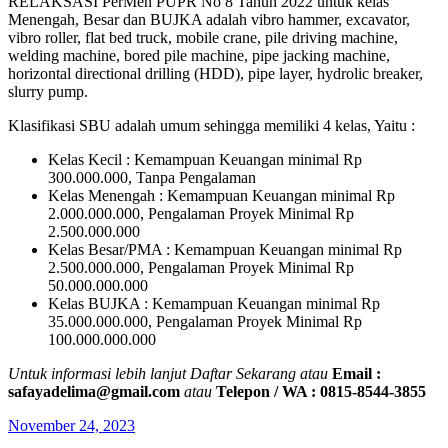
RELAKSASI PerMen PUPR No 8 Tahun 2022 untuk kelas
Menengah, Besar dan BUJKA adalah
vibro hammer, excavator,
vibro roller, flat bed truck, mobile crane, pile driving machine,
welding machine, bored pile machine, pipe jacking machine,
horizontal directional drilling (HDD), pipe layer, hydrolic breaker,
slurry pump.
Klasifikasi SBU adalah umum sehingga memiliki 4 kelas, Yaitu :
Kelas Kecil : Kemampuan Keuangan minimal Rp
300.000.000, Tanpa Pengalaman
Kelas Menengah : Kemampuan Keuangan minimal Rp
2.000.000.000, Pengalaman Proyek Minimal Rp
2.500.000.000
Kelas Besar/PMA : Kemampuan Keuangan minimal Rp
2.500.000.000, Pengalaman Proyek Minimal Rp
50.000.000.000
Kelas BUJKA : Kemampuan Keuangan minimal Rp
35.000.000.000, Pengalaman Proyek Minimal Rp
100.000.000.000
Untuk informasi lebih lanjut Daftar Sekarang atau
Email :
safayadelima@gmail.com
atau
Telepon / WA : 0815-8544-3855
November 24, 2023