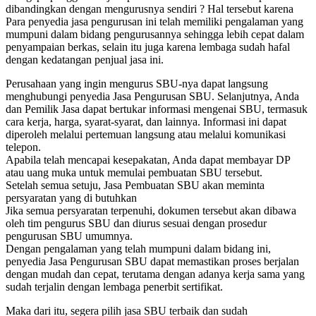
dibandingkan dengan mengurusnya sendiri ? Hal tersebut karena
Para penyedia jasa pengurusan ini telah memiliki pengalaman yang
mumpuni dalam bidang pengurusannya sehingga lebih cepat dalam
penyampaian berkas, selain itu juga karena lembaga sudah hafal
dengan kedatangan penjual jasa ini.
Perusahaan yang ingin mengurus SBU-nya dapat langsung
menghubungi penyedia Jasa Pengurusan SBU. Selanjutnya, Anda
dan Pemilik Jasa dapat bertukar informasi mengenai SBU, termasuk
cara kerja, harga, syarat-syarat, dan lainnya. Informasi ini dapat
diperoleh melalui pertemuan langsung atau melalui komunikasi
telepon.
Apabila telah mencapai kesepakatan, Anda dapat membayar DP
atau uang muka untuk memulai pembuatan SBU tersebut.
Setelah semua setuju, Jasa Pembuatan SBU akan meminta
persyaratan yang di butuhkan
Jika semua persyaratan terpenuhi, dokumen tersebut akan dibawa
oleh tim pengurus SBU dan diurus sesuai dengan prosedur
pengurusan SBU umumnya.
Dengan pengalaman yang telah mumpuni dalam bidang ini,
penyedia Jasa Pengurusan SBU dapat memastikan proses berjalan
dengan mudah dan cepat, terutama dengan adanya kerja sama yang
sudah terjalin dengan lembaga penerbit sertifikat.
Maka dari itu, segera pilih jasa SBU terbaik dan sudah