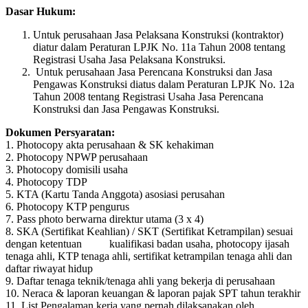
Dasar Hukum:
Untuk perusahaan Jasa Pelaksana Konstruksi (kontraktor)
diatur dalam Peraturan LPJK No. 11a Tahun 2008 tentang
Registrasi Usaha Jasa Pelaksana Konstruksi.
Untuk perusahaan Jasa Perencana Konstruksi dan Jasa
Pengawas Konstruksi diatus dalam Peraturan LPJK No. 12a
Tahun 2008 tentang Registrasi Usaha Jasa Perencana
Konstruksi dan Jasa Pengawas Konstruksi.
Dokumen Persyaratan:
1. Photocopy akta perusahaan & SK kehakiman
2. Photocopy NPWP perusahaan
3. Photocopy domisili usaha
4. Photocopy TDP
5. KTA (Kartu Tanda Anggota) asosiasi perusahan
6. Photocopy KTP pengurus
7. Pass photo berwarna direktur utama (3 x 4)
8. SKA (Sertifikat Keahlian) / SKT (Sertifikat Ketrampilan) sesuai
dengan ketentuan kualifikasi badan usaha, photocopy ijasah
tenaga ahli, KTP tenaga ahli, sertifikat ketrampilan tenaga ahli dan
daftar riwayat hidup
9. Daftar tenaga teknik/tenaga ahli yang bekerja di perusahaan
10. Neraca & laporan keuangan & laporan pajak SPT tahun terakhir
11. List Pengalaman kerja yang pernah dilaksanakan oleh