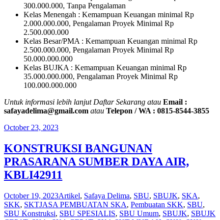
300.000.000, Tanpa Pengalaman
Kelas Menengah : Kemampuan Keuangan minimal Rp
2.000.000.000, Pengalaman Proyek Minimal Rp
2.500.000.000
Kelas Besar/PMA : Kemampuan Keuangan minimal Rp
2.500.000.000, Pengalaman Proyek Minimal Rp
50.000.000.000
Kelas BUJKA : Kemampuan Keuangan minimal Rp
35.000.000.000, Pengalaman Proyek Minimal Rp
100.000.000.000
Untuk informasi lebih lanjut Daftar Sekarang atau
Email :
safayadelima@gmail.com
atau
Telepon / WA : 0815-8544-3855
October 23, 2023
KONSTRUKSI BANGUNAN
PRASARANA SUMBER DAYA AIR,
KBLI42911
October 19, 2023
Artikel
,
Safaya Delima
,
SBU
,
SBUJK
,
SKA
,
SKK
,
SKT
JASA PEMBUATAN SKA
,
Pembuatan SKK
,
SBU
,
SBU Konstruksi
,
SBU SPESIALIS
,
SBU Umum
,
SBUJK
,
SBUJK