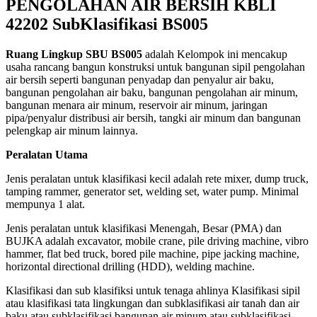
PENGOLAHAN AIR BERSIH KBLI
42202 SubKlasifikasi BS005
Ruang Lingkup SBU BS005
adalah
Kelompok ini mencakup
usaha rancang bangun konstruksi untuk bangunan sipil pengolahan
air bersih seperti bangunan penyadap dan penyalur air baku,
bangunan pengolahan air baku, bangunan pengolahan air minum,
bangunan menara air minum, reservoir air minum, jaringan
pipa/penyalur distribusi air bersih, tangki air minum dan bangunan
pelengkap air minum lainnya.
Peralatan Utama
Jenis peralatan untuk klasifikasi kecil adalah
rete mixer, dump truck,
tamping rammer, generator set, welding set, water pump. Minimal
mempunya 1 alat.
Jenis peralatan untuk klasifikasi Menengah, Besar (PMA) dan
BUJKA adalah
excavator, mobile crane, pile driving machine, vibro
hammer, flat bed truck, bored pile machine, pipe jacking machine,
horizontal directional drilling (HDD), welding machine.
Klasifikasi dan sub klasifiksi untuk tenaga ahlinya Klasifikasi sipil
atau klasifikasi tata lingkungan dan subklasifikasi air tanah dan air
baku atau subklasifikasi bangunan air minum atau subklasifikasi