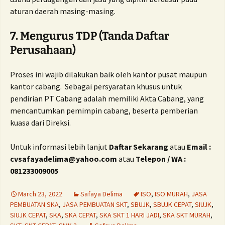
aturan daerah masing-masing.
7. Mengurus TDP (Tanda Daftar
Perusahaan)
Proses ini wajib dilakukan baik oleh kantor pusat maupun
kantor cabang. Sebagai persyaratan khusus untuk
pendirian PT Cabang adalah memiliki Akta Cabang, yang
mencantumkan pemimpin cabang, beserta pemberian
kuasa dari Direksi.
Untuk informasi lebih lanjut
Daftar Sekarang
atau
Email :
cvsafayadelima@yahoo.com
atau
Telepon / WA :
081233009005
March 23, 2022
Safaya Delima
ISO
,
ISO MURAH
,
JASA
PEMBUATAN SKA
,
JASA PEMBUATAN SKT
,
SBUJK
,
SBUJK CEPAT
,
SIUJK
,
SIUJK CEPAT
,
SKA
,
SKA CEPAT
,
SKA SKT 1 HARI JADI
,
SKA SKT MURAH
,