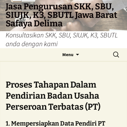
Skip
Jasa Pengurusan SKK, SBU,
to
SIUJK, K3, SBUTL Jawa Barat
content
Safaya Delima
Konsultasikan SKK, SBU, SIUJK, K3, SBUTL
anda dengan kami
Search
Menu
for:
Proses Tahapan Dalam
Pendirian Badan Usaha
Perseroan Terbatas (PT)
1. Mempersiapkan Data Pendiri PT