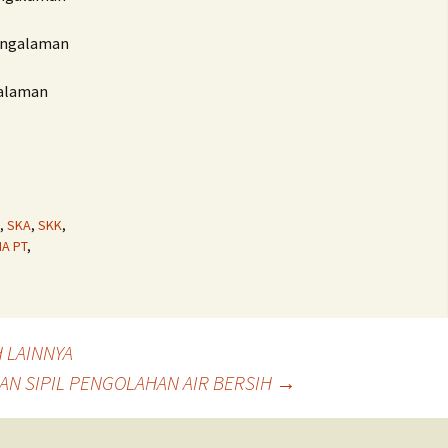
Pengalaman
galaman
,
SKA
,
SKK
,
A PT
,
H LAINNYA
NAN SIPIL PENGOLAHAN AIR BERSIH
→