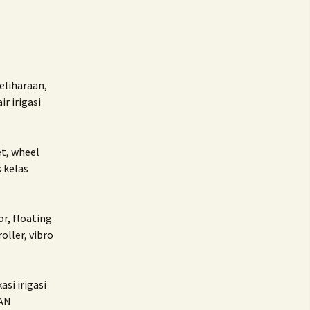
liharaan,
 irigasi
t, wheel
k kelas
r, floating
oller, vibro
asi irigasi
EAN