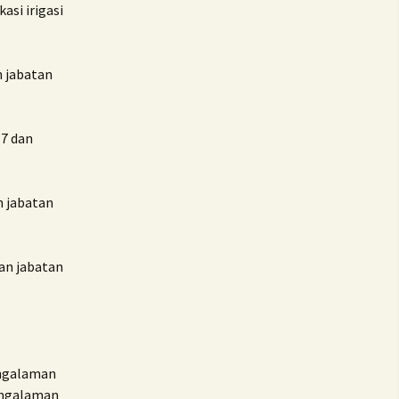
asi irigasi
n jabatan
 7 dan
n jabatan
an jabatan
engalaman
engalaman