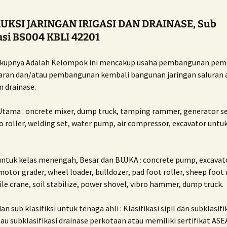
ISO 27001
UKSI JARINGAN IRIGASI DAN DRAINASE, Sub
kasi BS004 KBLI 42201
ISO/IEC 17025
ISO TS 16949
kupnya Adalah
Kelompok ini mencakup usaha pembangunan peme
an dan/atau pembangunan kembali bangunan jaringan saluran air
ISO 37001:2016
n drainase.
Utama :
oncrete mixer, dump truck, tamping rammer, generator se
ro roller, welding set, water pump, air compressor, excavator untu
untuk kelas menengah, Besar dan BUJKA : concrete pump, excavato
motor grader, wheel loader, bulldozer, pad foot roller, sheep foot r
ile crane, soil stabilize, power shovel, vibro hammer, dump truck.
dan sub klasifiksi untuk tenaga ahli : Klasifikasi sipil dan subklasifik
au subklasifikasi drainase perkotaan atau memiliki sertifikat AS