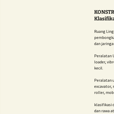
KONSTR
Klasifi
Ruang Ling
pembongkar
dan jaringa
Peralatan 
loader, vib
kecil.
Peralatan 
excavator, 
roller, mob
klasifikasi 
dan rawa at