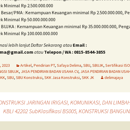
k Minimal Rp 2.500.000.000
s Besar/PMA : Kemampuan Keuangan minimal Rp 2.500.000.000, 
k Minimal Rp 50.000.000.000
s BUJKA : Kemampuan Keuangan minimal Rp 35.000.000.000, Pen
k Minimal Rp 100.000.000.000
masi lebih lanjut Daftar Sekarang atau
Email :
lima@gmail.com
atau
Telepon / WA : 0815-8544-3855
, 2023
Artikel
,
Pendirian PT
,
Safaya Delima
,
SBU
,
SBUJK
,
Sertifikasi ISO
NGSI SBUJK
,
JASA PENDIRIAN BADAN USAHA CV
,
JASA PENDIRIAN BADAN USAH
SKK
,
SBU
,
SBU Konstruksi
,
SKK Jasa Konstruksi
,
SKK JK
delimajaya
 KONSTRUKSI JARINGAN IRIGASI, KOMUNIKASI, DAN LIMBA
KBLI 42202 SubKlasifikasi BS005, KONSTRUKSI BANGU