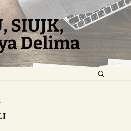
, SIUJK,
aya Delima
Search
for:
N
LI