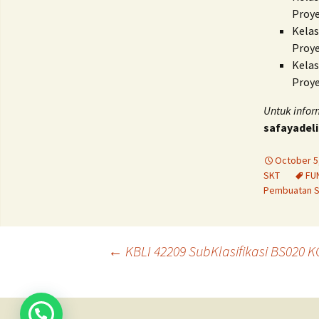
Proye
Kela
Proye
Kela
Proye
Untuk infor
safayade
October 5
SKT
FU
Pembuatan 
Post
←
KBLI 42209 SubKlasifikasi BS020
navigation