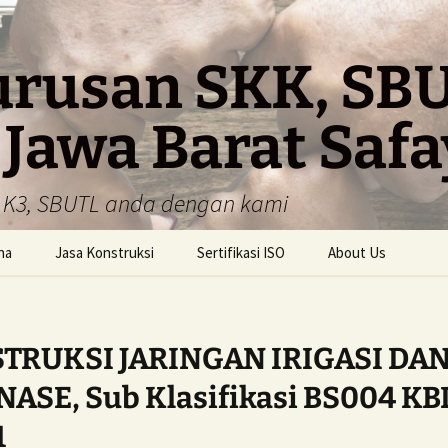
urusan SKK, SBU
 Jawa Barat Saf
K, K3, SBUTL anda dengan kami
ha
Jasa Konstruksi
Sertifikasi ISO
About Us
Pembuatan SKA – SKK
ISO 9001
Pembuatan SKT – SKK
ISO 14001
TRUKSI JARINGAN IRIGASI DA
Pembuatan SBU
ISO 45001
ASE, Sub Klasifikasi BS004 KB
1
ISO 22000